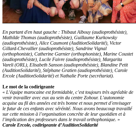
En partant d'en haut gauche : Thibaut Albouy (audioprothésiste),
Mathilde Thomas (audioprothésiste), Guillaume Kurkowsky
(audioprothésiste), Alice Caumont (AuditionSolidarité), Victor
Gillard-Chevallier (audioprothésiste), Sandrine Vignal
(orthophoniste), Catherine Garnier (orthophoniste), Marine Coustet
(audioprothésiste), Lucile Faivre (audioprothésiste), Margarita
Vareli (ORL), Elisabeth Sanson (audioprothésiste), Blandine Petit
(AuditionSolidarité), Stéphane Gratien (audioprothésiste), Carole
Ercole (AuditionSolidarité) et Nathalie Porte (secrétariat).
Le mot de la codirigeante
«
L’équipe marocaine est formidable, c’est toujours très agréable de
venir travailler avec eux au sein du centre Zohour. L’autonomie
acquise au fil des années est très bonne et nous permet d’envisager
le futur de ces enfants avec sérénité. Nous avons beaucoup travaillé
sur cette mission à l’organisation concrète de leur quotidien et à
l’implication des professeurs dans le travail orthophonique.
»
Carole Ercole, codirigeante d’AuditionSolidarité