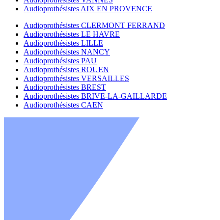
Audioprothésistes AIX EN PROVENCE
Audioprothésistes CLERMONT FERRAND
Audioprothésistes LE HAVRE
Audioprothésistes LILLE
Audioprothésistes NANCY
Audioprothésistes PAU
Audioprothésistes ROUEN
Audioprothésistes VERSAILLES
Audioprothésistes BREST
Audioprothésistes BRIVE-LA-GAILLARDE
Audioprothésistes CAEN