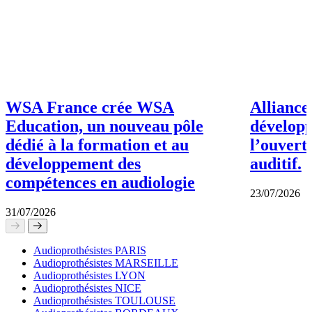
WSA France crée WSA
Alliance
Education, un nouveau pôle
dévelop
dédié à la formation et au
l’ouvert
développement des
auditif.
compétences en audiologie
23/07/2026
31/07/2026
Audioprothésistes PARIS
Audioprothésistes MARSEILLE
Audioprothésistes LYON
Audioprothésistes NICE
Audioprothésistes TOULOUSE