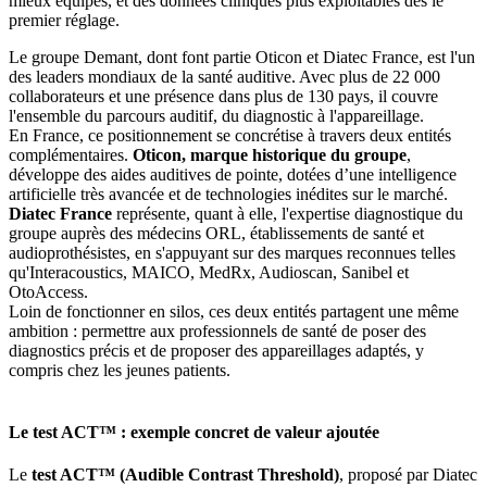
mieux équipés, et des données cliniques plus exploitables dès le
premier réglage.
Le groupe Demant, dont font partie Oticon et Diatec France, est l'un
des leaders mondiaux de la santé auditive. Avec plus de 22 000
collaborateurs et une présence dans plus de 130 pays, il couvre
l'ensemble du parcours auditif, du diagnostic à l'appareillage.
En France, ce positionnement se concrétise à travers deux entités
complémentaires.
Oticon, marque historique du groupe
,
développe des aides auditives de pointe, dotées d’une intelligence
artificielle très avancée et de technologies inédites sur le marché.
Diatec France
représente, quant à elle, l'expertise diagnostique du
groupe auprès des médecins ORL, établissements de santé et
audioprothésistes, en s'appuyant sur des marques reconnues telles
qu'Interacoustics, MAICO, MedRx, Audioscan, Sanibel et
OtoAccess.
Loin de fonctionner en silos, ces deux entités partagent une même
ambition : permettre aux professionnels de santé de poser des
diagnostics précis et de proposer des appareillages adaptés, y
compris chez les jeunes patients.
Le test ACT™ : exemple concret de valeur ajoutée
Le
test ACT™ (Audible Contrast Threshold)
, proposé par Diatec