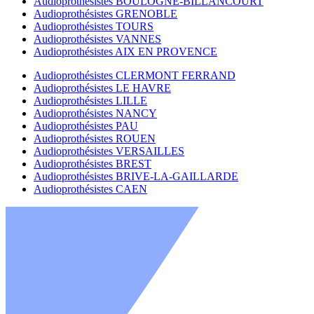
Audioprothésistes BOULOGNE-BILLANCOURT
Audioprothésistes GRENOBLE
Audioprothésistes TOURS
Audioprothésistes VANNES
Audioprothésistes AIX EN PROVENCE
Audioprothésistes CLERMONT FERRAND
Audioprothésistes LE HAVRE
Audioprothésistes LILLE
Audioprothésistes NANCY
Audioprothésistes PAU
Audioprothésistes ROUEN
Audioprothésistes VERSAILLES
Audioprothésistes BREST
Audioprothésistes BRIVE-LA-GAILLARDE
Audioprothésistes CAEN