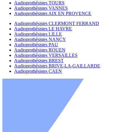
Audioprothésistes TOURS
Audioprothésistes VANNES
Audioprothésistes AIX EN PROVENCE
Audioprothésistes CLERMONT FERRAND
Audioprothésistes LE HAVRE
Audioprothésistes LILLE
Audioprothésistes NANCY
Audioprothésistes PAU
Audioprothésistes ROUEN
Audioprothésistes VERSAILLES
Audioprothésistes BREST
Audioprothésistes BRIVE-LA-GAILLARDE
Audioprothésistes CAEN