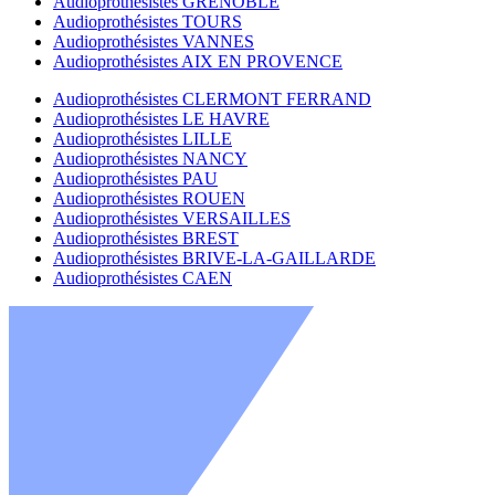
Audioprothésistes GRENOBLE
Audioprothésistes TOURS
Audioprothésistes VANNES
Audioprothésistes AIX EN PROVENCE
Audioprothésistes CLERMONT FERRAND
Audioprothésistes LE HAVRE
Audioprothésistes LILLE
Audioprothésistes NANCY
Audioprothésistes PAU
Audioprothésistes ROUEN
Audioprothésistes VERSAILLES
Audioprothésistes BREST
Audioprothésistes BRIVE-LA-GAILLARDE
Audioprothésistes CAEN