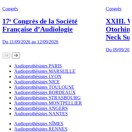
Congrès
Congrès
17ᵉ Congrès de la Société
XXIII. W
Française d’Audiologie
Otorhin
Neck Su
Du
11/09/2026
au
12/09/2026
Du
09/09/202
Audioprothésistes PARIS
Audioprothésistes MARSEILLE
Audioprothésistes LYON
Audioprothésistes NICE
Audioprothésistes TOULOUSE
Audioprothésistes BORDEAUX
Audioprothésistes STRASBOURG
Audioprothésistes MONTPELLIER
Audioprothésistes ANGERS
Audioprothésistes NANTES
Audioprothésistes NÎMES
Audioprothésistes RENNES