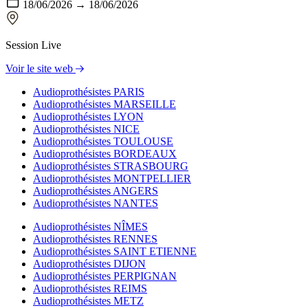
18/06/2026 → 18/06/2026
Session Live
Voir le site web
Audioprothésistes PARIS
Audioprothésistes MARSEILLE
Audioprothésistes LYON
Audioprothésistes NICE
Audioprothésistes TOULOUSE
Audioprothésistes BORDEAUX
Audioprothésistes STRASBOURG
Audioprothésistes MONTPELLIER
Audioprothésistes ANGERS
Audioprothésistes NANTES
Audioprothésistes NÎMES
Audioprothésistes RENNES
Audioprothésistes SAINT ETIENNE
Audioprothésistes DIJON
Audioprothésistes PERPIGNAN
Audioprothésistes REIMS
Audioprothésistes METZ