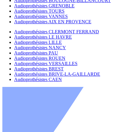
Audioprothésistes BOULOGNE-BILLANCOURT
Audioprothésistes GRENOBLE
Audioprothésistes TOURS
Audioprothésistes VANNES
Audioprothésistes AIX EN PROVENCE
Audioprothésistes CLERMONT FERRAND
Audioprothésistes LE HAVRE
Audioprothésistes LILLE
Audioprothésistes NANCY
Audioprothésistes PAU
Audioprothésistes ROUEN
Audioprothésistes VERSAILLES
Audioprothésistes BREST
Audioprothésistes BRIVE-LA-GAILLARDE
Audioprothésistes CAEN