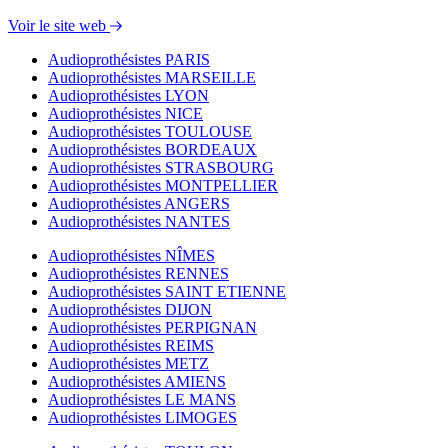
Voir le site web
Audioprothésistes PARIS
Audioprothésistes MARSEILLE
Audioprothésistes LYON
Audioprothésistes NICE
Audioprothésistes TOULOUSE
Audioprothésistes BORDEAUX
Audioprothésistes STRASBOURG
Audioprothésistes MONTPELLIER
Audioprothésistes ANGERS
Audioprothésistes NANTES
Audioprothésistes NÎMES
Audioprothésistes RENNES
Audioprothésistes SAINT ETIENNE
Audioprothésistes DIJON
Audioprothésistes PERPIGNAN
Audioprothésistes REIMS
Audioprothésistes METZ
Audioprothésistes AMIENS
Audioprothésistes LE MANS
Audioprothésistes LIMOGES