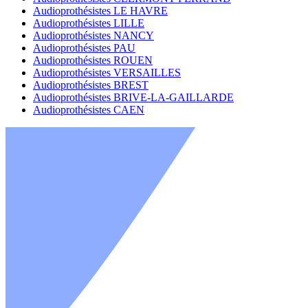
Audioprothésistes LE HAVRE
Audioprothésistes LILLE
Audioprothésistes NANCY
Audioprothésistes PAU
Audioprothésistes ROUEN
Audioprothésistes VERSAILLES
Audioprothésistes BREST
Audioprothésistes BRIVE-LA-GAILLARDE
Audioprothésistes CAEN