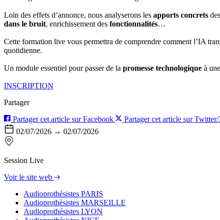
Loin des effets d’annonce, nous analyserons les
apports concrets
de
dans le bruit
, enrichissement des
fonctionnalités
…
Cette formation live vous permettra de comprendre comment l’IA tra
quotidienne.
Un module essentiel pour passer de la
promesse technologique
à un
INSCRIPTION
Partager
Partager cet article sur Facebook
Partager cet article sur Twitter
02/07/2026 → 02/07/2026
Session Live
Voir le site web
Audioprothésistes PARIS
Audioprothésistes MARSEILLE
Audioprothésistes LYON