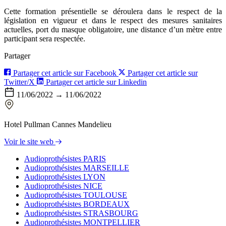
Cette formation présentielle se déroulera dans le respect de la
législation en vigueur et dans le respect des mesures sanitaires
actuelles, port du masque obligatoire, une distance d’un mètre entre
participant sera respectée.
Partager
Partager cet article sur Facebook
Partager cet article sur
Twitter/X
Partager cet article sur Linkedin
11/06/2022 → 11/06/2022
Hotel Pullman Cannes Mandelieu
Voir le site web
Audioprothésistes PARIS
Audioprothésistes MARSEILLE
Audioprothésistes LYON
Audioprothésistes NICE
Audioprothésistes TOULOUSE
Audioprothésistes BORDEAUX
Audioprothésistes STRASBOURG
Audioprothésistes MONTPELLIER