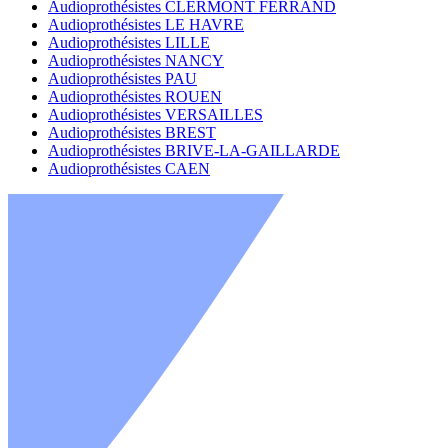
Audioprothésistes CLERMONT FERRAND
Audioprothésistes LE HAVRE
Audioprothésistes LILLE
Audioprothésistes NANCY
Audioprothésistes PAU
Audioprothésistes ROUEN
Audioprothésistes VERSAILLES
Audioprothésistes BREST
Audioprothésistes BRIVE-LA-GAILLARDE
Audioprothésistes CAEN