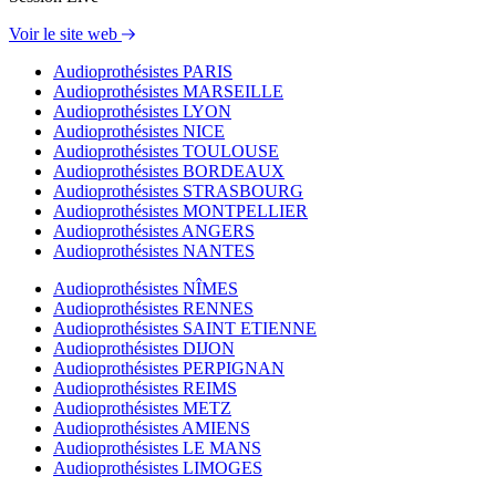
Voir le site web
Audioprothésistes PARIS
Audioprothésistes MARSEILLE
Audioprothésistes LYON
Audioprothésistes NICE
Audioprothésistes TOULOUSE
Audioprothésistes BORDEAUX
Audioprothésistes STRASBOURG
Audioprothésistes MONTPELLIER
Audioprothésistes ANGERS
Audioprothésistes NANTES
Audioprothésistes NÎMES
Audioprothésistes RENNES
Audioprothésistes SAINT ETIENNE
Audioprothésistes DIJON
Audioprothésistes PERPIGNAN
Audioprothésistes REIMS
Audioprothésistes METZ
Audioprothésistes AMIENS
Audioprothésistes LE MANS
Audioprothésistes LIMOGES