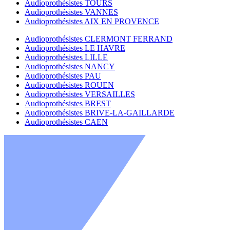
Audioprothésistes TOURS
Audioprothésistes VANNES
Audioprothésistes AIX EN PROVENCE
Audioprothésistes CLERMONT FERRAND
Audioprothésistes LE HAVRE
Audioprothésistes LILLE
Audioprothésistes NANCY
Audioprothésistes PAU
Audioprothésistes ROUEN
Audioprothésistes VERSAILLES
Audioprothésistes BREST
Audioprothésistes BRIVE-LA-GAILLARDE
Audioprothésistes CAEN