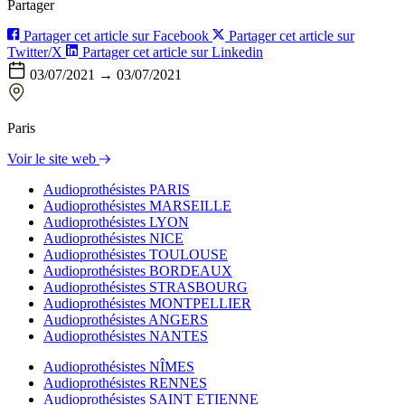
Partager
Partager cet article sur Facebook
Partager cet article sur
Twitter/X
Partager cet article sur Linkedin
03/07/2021 → 03/07/2021
Paris
Voir le site web
Audioprothésistes PARIS
Audioprothésistes MARSEILLE
Audioprothésistes LYON
Audioprothésistes NICE
Audioprothésistes TOULOUSE
Audioprothésistes BORDEAUX
Audioprothésistes STRASBOURG
Audioprothésistes MONTPELLIER
Audioprothésistes ANGERS
Audioprothésistes NANTES
Audioprothésistes NÎMES
Audioprothésistes RENNES
Audioprothésistes SAINT ETIENNE