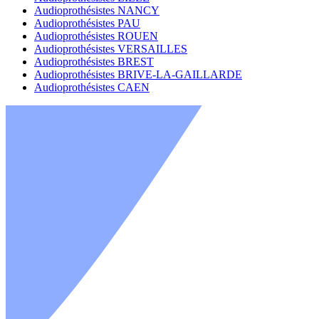
Audioprothésistes NANCY
Audioprothésistes PAU
Audioprothésistes ROUEN
Audioprothésistes VERSAILLES
Audioprothésistes BREST
Audioprothésistes BRIVE-LA-GAILLARDE
Audioprothésistes CAEN