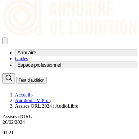
Annuaire
Guides
Trouvez un professionnel de l'audition
Espace professionnel
Centre d'audioprothèse
Audioprothésistes
Acteurs et services
Médecins ORL & Phoniatres
Test d'audition
Fournisseurs
Orthophonistes
Réseaux d'audioprothèse
Services ORL
Services ORL
Accueil
Écoles spécialisées
Orthophonistes
Audition TV Pro
Fournisseurs
Formations et écoles
Assises ORL 2024 : AudioLibre
Associations
Organismes / Syndicats
Produits
Assises d'ORL
26/02/2024
Ressources
Actualités
01:21
AuditionTV