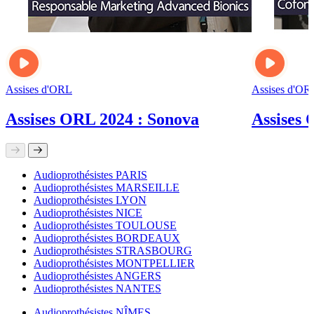
Assises d'ORL
Assises d'OR
Assises ORL 2024 : Sonova
Assises 
Audioprothésistes PARIS
Audioprothésistes MARSEILLE
Audioprothésistes LYON
Audioprothésistes NICE
Audioprothésistes TOULOUSE
Audioprothésistes BORDEAUX
Audioprothésistes STRASBOURG
Audioprothésistes MONTPELLIER
Audioprothésistes ANGERS
Audioprothésistes NANTES
Audioprothésistes NÎMES