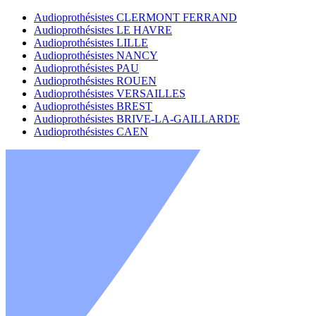
Audioprothésistes CLERMONT FERRAND
Audioprothésistes LE HAVRE
Audioprothésistes LILLE
Audioprothésistes NANCY
Audioprothésistes PAU
Audioprothésistes ROUEN
Audioprothésistes VERSAILLES
Audioprothésistes BREST
Audioprothésistes BRIVE-LA-GAILLARDE
Audioprothésistes CAEN