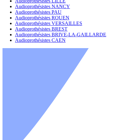
Audioprothésistes LILLE
Audioprothésistes NANCY
Audioprothésistes PAU
Audioprothésistes ROUEN
Audioprothésistes VERSAILLES
Audioprothésistes BREST
Audioprothésistes BRIVE-LA-GAILLARDE
Audioprothésistes CAEN