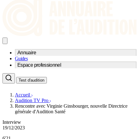
Annuaire
Guides
Trouvez un professionnel de l'audition
Espace professionnel
Centre d'audioprothèse
Audioprothésistes
Acteurs et services
Médecins ORL & Phoniatres
Test d'audition
Fournisseurs
Orthophonistes
Réseaux d'audioprothèse
Services ORL
Services ORL
Accueil
Écoles spécialisées
Orthophonistes
Audition TV Pro
Fournisseurs
Formations et écoles
Rencontre avec Virginie Ginsbourger, nouvelle Directrice
Associations
Organismes / Syndicats
générale d'Audition Santé
Produits
Interview
Ressources
19/12/2023
Actualités
AuditionTV
6'21