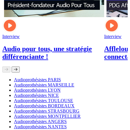
Interview
Interview
Audio pour tous, une stratégie
Afflelou 
différenciante !
connecta
Audioprothésistes PARIS
Audioprothésistes MARSEILLE
Audioprothésistes LYON
Audioprothésistes NICE
Audioprothésistes TOULOUSE
Audioprothésistes BORDEAUX
Audioprothésistes STRASBOURG
Audioprothésistes MONTPELLIER
Audioprothésistes ANGERS
Audioprothésistes NANTES