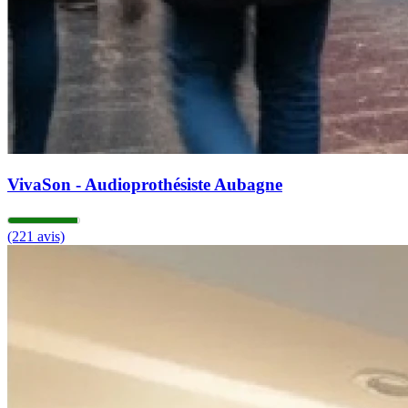
VivaSon - Audioprothésiste Aubagne
(221 avis)