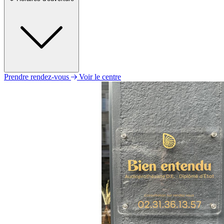
Prendre rendez-vous
Voir le centre
Lundi
14h00 - 18h30
Mardi
09h30 - 18h30
Mercredi
09h30 - 18h30
Jeudi
Fermé
Vendredi
09h30 - 18h30
Samedi
09h30 - 18h30
Dimanche
Fermé