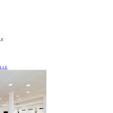
LLE
ILLE