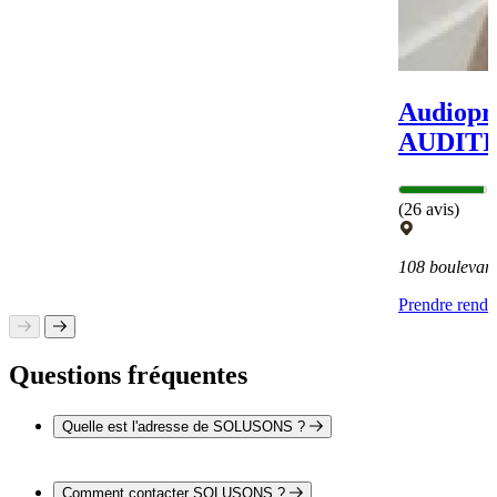
Audiopr
AUDITI
(26 avis)
108 bouleva
Prendre rend
Questions fréquentes
Quelle est l'adresse de SOLUSONS ?
SOLUSONS est situé au 7 place du 14 Juillet, 03600
Commentry
Comment contacter SOLUSONS ?