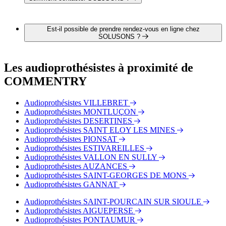
Vous pouvez contacter SOLUSONS par téléphone au 04 70
05 13 93
Est-il possible de prendre rendez-vous en ligne chez
SOLUSONS ?
Non, SOLUSONS ne propose pas encore de lien depuis notre
site internet pour prendre un rendez-vous en ligne.
Les audioprothésistes à proximité de
COMMENTRY
Audioprothésistes VILLEBRET
Audioprothésistes MONTLUÇON
Audioprothésistes DESERTINES
Audioprothésistes SAINT ELOY LES MINES
Audioprothésistes PIONSAT
Audioprothésistes ESTIVAREILLES
Audioprothésistes VALLON EN SULLY
Audioprothésistes AUZANCES
Audioprothésistes SAINT-GEORGES DE MONS
Audioprothésistes GANNAT
Audioprothésistes SAINT-POURCAIN SUR SIOULE
Audioprothésistes AIGUEPERSE
Audioprothésistes PONTAUMUR