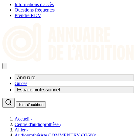
Informations d'accès
Questions fréquentes
Prendre RDV
Annuaire
Guides
Trouvez un professionnel de l'audition
Espace professionnel
Centre d'audioprothèse
Audioprothésistes
Acteurs et services
Médecins ORL & Phoniatres
Test d'audition
Fournisseurs
Orthophonistes
Réseaux d'audioprothèse
Services ORL
Services ORL
Accueil
Écoles spécialisées
Orthophonistes
Centre d'audioprothèse
Fournisseurs
Formations et écoles
Allier
Associations
Organismes / Syndicats
Audioprothésiste COMMENTRY (03600)