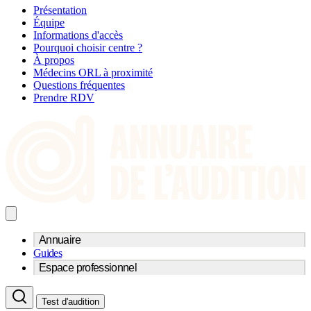
Présentation
Équipe
Informations d'accès
Pourquoi choisir centre ?
À propos
Médecins ORL à proximité
Questions fréquentes
Prendre RDV
Annuaire
Guides
Trouvez un professionnel de l'audition
Espace professionnel
Centre d'audioprothèse
Audioprothésistes
Acteurs et services
Médecins ORL & Phoniatres
Test d'audition
Fournisseurs