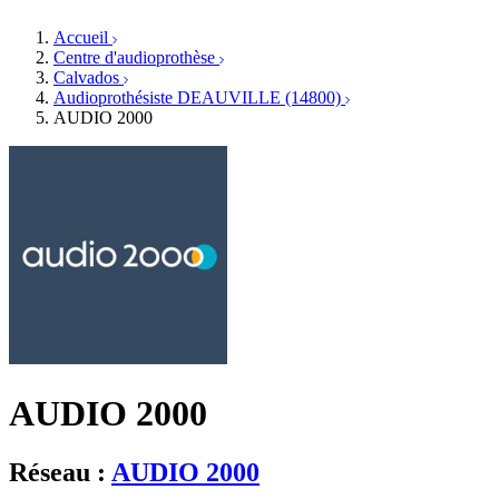
Orthophonistes
Réseaux d'audioprothèse
Services ORL
Services ORL
Accueil
Écoles spécialisées
Orthophonistes
Centre d'audioprothèse
Fournisseurs
Formations et écoles
Calvados
Associations
Organismes / Syndicats
Audioprothésiste DEAUVILLE (14800)
Produits
AUDIO 2000
Ressources
Actualités
AuditionTV
Évènements
AUDIO 2000
Réseau :
AUDIO 2000