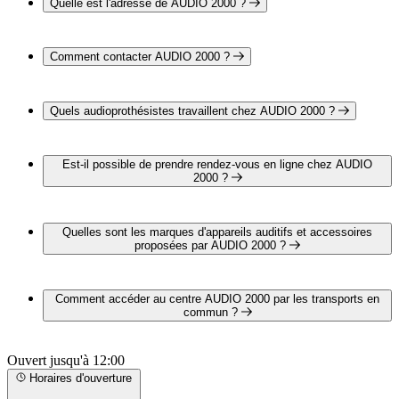
Quelle est l'adresse de AUDIO 2000 ?
AUDIO 2000 est situé au 10 avenue de la République, 14800
Deauville
Comment contacter AUDIO 2000 ?
Vous pouvez contacter AUDIO 2000 par téléphone au 02 50
43 01 54
Quels audioprothésistes travaillent chez AUDIO 2000 ?
Mme Laurence LETHESSIER-FILLOLS et Mr Stephan
FILLOLS travaillent chez AUDIO 2000
Est-il possible de prendre rendez-vous en ligne chez AUDIO
2000 ?
Non, AUDIO 2000 ne propose pas encore de lien depuis
notre site internet pour prendre un rendez-vous en ligne.
Quelles sont les marques d'appareils auditifs et accessoires
proposées par AUDIO 2000 ?
AUDIO 2000 propose les marques suivantes :
REXTON
Comment accéder au centre AUDIO 2000 par les transports en
WIDEX
commun ?
STARKEY FRANCE
SIGNIA
AUDIO 2000 est situé à proximité des arrêts suivants :
PHONAK
Ouvert jusqu'à 12:00
Bus - Trouville-Deauville
Bus - Église
Horaires d'ouverture
Bus - Deauville - Gare Routière