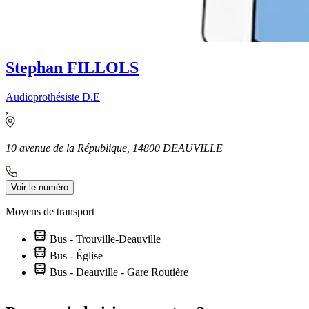
Stephan FILLOLS
Audioprothésiste D.E
,
10 avenue de la République, 14800 DEAUVILLE
Voir le numéro
Moyens de transport
Bus - Trouville-Deauville
Bus - Église
Bus - Deauville - Gare Routière
Leaflet
|
©
OpenStreetMap
contributors
+