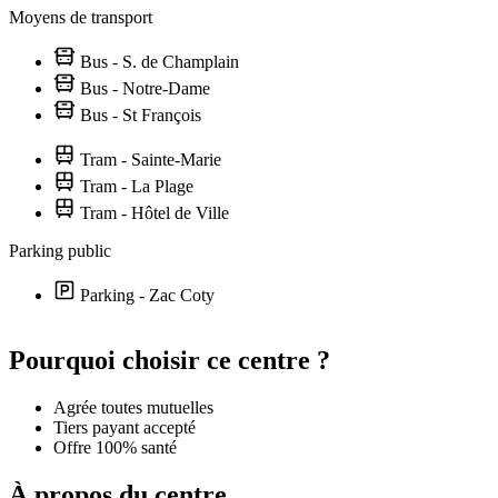
Moyens de transport
Bus - S. de Champlain
Bus - Notre-Dame
Bus - St François
Tram - Sainte-Marie
Tram - La Plage
Tram - Hôtel de Ville
Parking public
Parking - Zac Coty
Leaflet
|
©
OpenStreetMap
contributors
+
Pourquoi choisir ce centre ?
−
Agrée toutes mutuelles
Tiers payant accepté
Offre 100% santé
À propos du centre