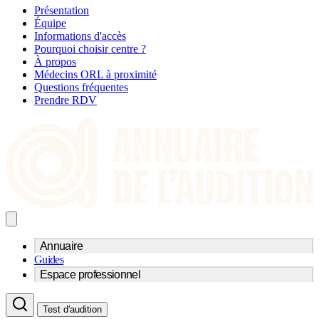
Présentation
Équipe
Informations d'accès
Pourquoi choisir centre ?
À propos
Médecins ORL à proximité
Questions fréquentes
Prendre RDV
Annuaire
Guides
Trouvez un professionnel de l'audition
Espace professionnel
Centre d'audioprothèse
Audioprothésistes
Acteurs et services
Médecins ORL & Phoniatres
Test d'audition
Fournisseurs