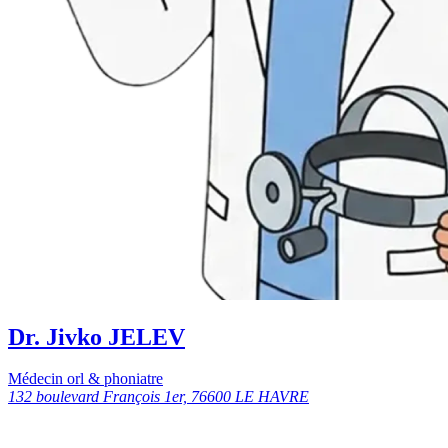
Dr. Jivko JELEV
Médecin orl & phoniatre
132 boulevard François 1er, 76600 LE HAVRE