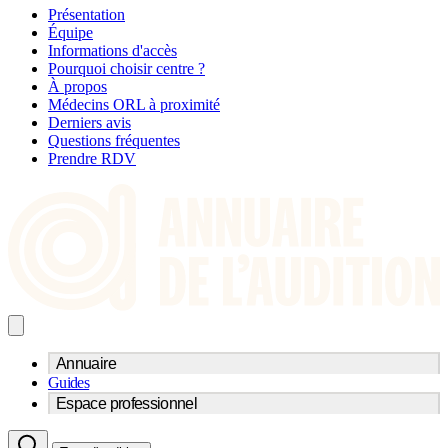
Présentation
Équipe
Informations d'accès
Pourquoi choisir centre ?
À propos
Médecins ORL à proximité
Derniers avis
Questions fréquentes
Prendre RDV
Annuaire
Guides
Trouvez un professionnel de l'audition
Espace professionnel
Centre d'audioprothèse
Audioprothésistes
Acteurs et services