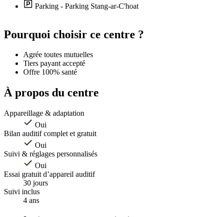
Parking - Parking Stang-ar-C'hoat
Leaflet
|
©
OpenStreetMap
contributors
+
Pourquoi choisir ce centre ?
−
Agrée toutes mutuelles
Tiers payant accepté
Offre 100% santé
À propos du centre
Appareillage & adaptation
Oui
Bilan auditif complet et gratuit
Oui
Suivi & réglages personnalisés
Oui
Essai gratuit d’appareil auditif
30 jours
Suivi inclus
4 ans