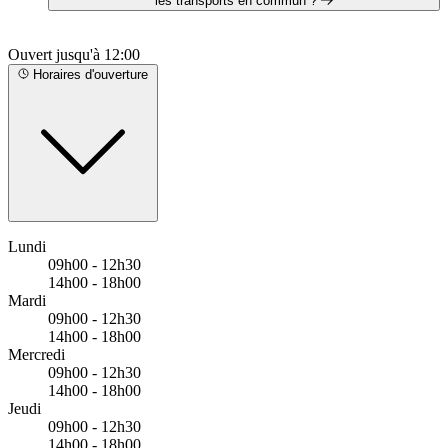
les transports en commun ?
https://www.doctolib.fr/centre-auditif/quimper/pierre-zajec?
utm_campaign=website-button&utm_source=votre-audition-
VOTRE AUDITION - QUIMPER est situé à proximité des
pierre-zajec-website-
Ouvert jusqu'à 12:00
arrêts suivants :
button&utm_medium=referral&utm_content=custom&utm_term
Bus - Kermoguer
Horaires d'ouverture
audition-pierre-zajec
Bus - Croix-des-Gardiens
Bus - Kerfeunteun Bourg
Lundi
09h00 - 12h30
14h00 - 18h00
Mardi
09h00 - 12h30
14h00 - 18h00
Mercredi
09h00 - 12h30
14h00 - 18h00
Jeudi
09h00 - 12h30
14h00 - 18h00