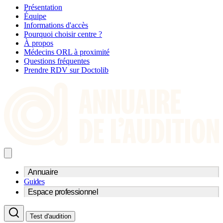
Présentation
Équipe
Informations d'accès
Pourquoi choisir centre ?
À propos
Médecins ORL à proximité
Questions fréquentes
Prendre RDV sur Doctolib
Annuaire
Guides
Trouvez un professionnel de l'audition
Espace professionnel
Centre d'audioprothèse
Audioprothésistes
Acteurs et services
Médecins ORL & Phoniatres
Test d'audition
Fournisseurs