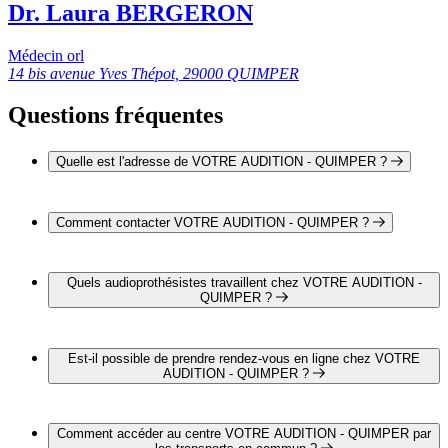
Dr. Laura BERGERON
Médecin orl
14 bis avenue Yves Thépot, 29000 QUIMPER
Questions fréquentes
Quelle est l'adresse de VOTRE AUDITION - QUIMPER ?
VOTRE AUDITION - QUIMPER est situé au 59 avenue de
la France Libre, 29000 Quimper
Comment contacter VOTRE AUDITION - QUIMPER ?
Vous pouvez contacter VOTRE AUDITION - QUIMPER
par téléphone au 02 29 40 92 66
Quels audioprothésistes travaillent chez VOTRE AUDITION -
QUIMPER ?
Mr Pierre ZAJEC travaille chez VOTRE AUDITION -
QUIMPER
Est-il possible de prendre rendez-vous en ligne chez VOTRE
AUDITION - QUIMPER ?
Oui, il est possible de prendre rendez-vous en ligne chez
VOTRE AUDITION - QUIMPER pour un bilan auditif
Comment accéder au centre VOTRE AUDITION - QUIMPER par
complet et gratuit en cliquant sur le lien suivant :