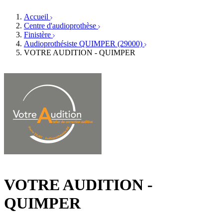
Orthophonistes
Réseaux d'audioprothèse
Services ORL
Services ORL
Accueil
Écoles spécialisées
Orthophonistes
Centre d'audioprothèse
Fournisseurs
Formations et écoles
Finistère
Associations
Organismes / Syndicats
Audioprothésiste QUIMPER (29000)
Produits
VOTRE AUDITION - QUIMPER
Ressources
Actualités
AuditionTV
Évènements
VOTRE AUDITION -
QUIMPER