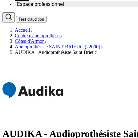
Trouvez un professionnel de l'audition
Espace professionnel
Centre d'audioprothèse
Audioprothésistes
Acteurs et services
Test d'audition
Médecins ORL & Phoniatres
Fournisseurs
Orthophonistes
Réseaux d'audioprothèse
Accueil
Services ORL
Services ORL
Centre d'audioprothèse
Écoles spécialisées
Orthophonistes
Côtes-d'Armor
Fournisseurs
Formations et écoles
Audioprothésiste SAINT BRIEUC (22000)
Associations
Organismes / Syndicats
AUDIKA - Audioprothésiste Saint-Brieuc
Produits
Ressources
Actualités
AuditionTV
Évènements
AUDIKA - Audioprothésiste Sai