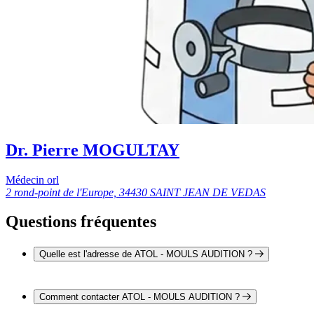
Dr. Pierre MOGULTAY
Médecin orl
2 rond-point de l'Europe, 34430 SAINT JEAN DE VEDAS
Questions fréquentes
Quelle est l'adresse de ATOL - MOULS AUDITION ?
ATOL - MOULS AUDITION est situé au 4-8 avenue de
Librilla, 34430 Saint Jean De Vedas
Comment contacter ATOL - MOULS AUDITION ?