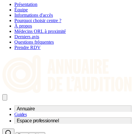
Présentation
Équipe
Informations d'accès
Pourquoi choisir centre ?
À propos
Médecins ORL à proximité
Derniers avis
Questions fréquentes
Prendre RDV
Annuaire
Guides
Trouvez un professionnel de l'audition
Espace professionnel
Centre d'audioprothèse
Audioprothésistes
Acteurs et services