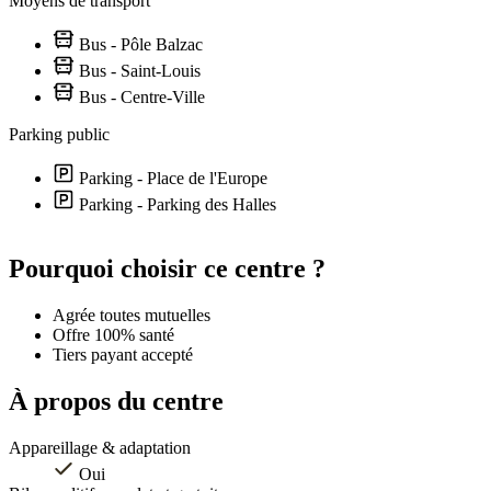
Moyens de transport
Bus - Pôle Balzac
Bus - Saint-Louis
Bus - Centre-Ville
Parking public
Parking - Place de l'Europe
Parking - Parking des Halles
Leaflet
|
©
OpenStreetMap
contributors
+
Pourquoi choisir ce centre ?
−
Agrée toutes mutuelles
Offre 100% santé
Tiers payant accepté
À propos du centre
Appareillage & adaptation
Oui