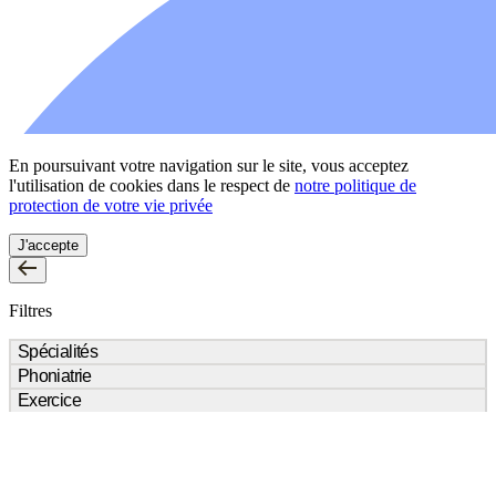
En poursuivant votre navigation sur le site, vous acceptez
l'utilisation de cookies dans le respect de
notre politique de
protection de votre vie privée
J'accepte
Filtres
Spécialités
Phoniatrie
D.E.S.C. Chirurgie de la Face et du Cou
(1)
Exercice
D.E.S.C. de Chirurgie maxillo-faciale et stomatologie
(1)
NON
(3)
OUI
Libéral
(2)
Hospitalier
(1)