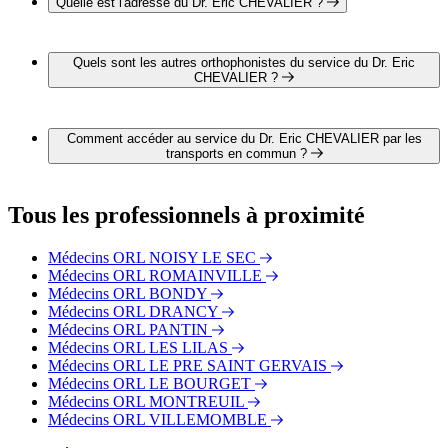
Quelle est l'adresse du Dr. Eric CHEVALIER ?
L'adresse du Dr. Eric CHEVALIER est 125 route de
Stalingrad 93000 BOBIGNY
Quels sont les autres orthophonistes du service du Dr. Eric
CHEVALIER ?
3 autres orthophonistes exercent également dans le service du
Dr. Eric CHEVALIER :
Comment accéder au service du Dr. Eric CHEVALIER par les
Dr. Alexandre KORNILOFF
transports en commun ?
Dr. Lemya HADID
Dr. Victor TAFANI
Le service du Dr. Eric CHEVALIER est situé à proximité des
arrêts suivants :
Tous les professionnels à proximité
Bus - Chavez - Nieuport
Bus - Escadrille Normandie-Niémen - Roger
Médecins ORL NOISY LE SEC
Salengro - Tramway
Médecins ORL ROMAINVILLE
Bus - Fernand Pena
Médecins ORL BONDY
Tram - Maurice Lachâtre
Médecins ORL DRANCY
Tram - Gaston Roulaud
Médecins ORL PANTIN
Tram - Hôpital Avicenne
Médecins ORL LES LILAS
Médecins ORL LE PRE SAINT GERVAIS
Médecins ORL LE BOURGET
Médecins ORL MONTREUIL
Médecins ORL VILLEMOMBLE