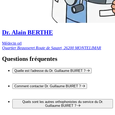
Dr. Alain BERTHE
Médecin orl
Quartier Beausseret Route de Sauzet, 26200 MONTELIMAR
Questions fréquentes
Quelle est l'adresse du Dr. Guillaume BUIRET ?
L'adresse du Dr. Guillaume BUIRET est Quartier Beausseret
26200 MONTELIMAR
Comment contacter Dr. Guillaume BUIRET ?
Il est possible de contacter Dr. Guillaume BUIRET par
téléphone au 04 75 53 40 00.
Quels sont les autres orthophonistes du service du Dr.
Guillaume BUIRET ?