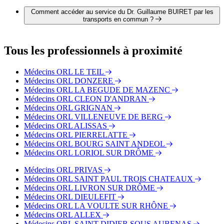
3 autres orthophonistes exercent également dans le service du
Dr. Guillaume BUIRET :
Comment accéder au service du Dr. Guillaume BUIRET par les
Dr. Nicolas DAVID
transports en commun ?
Dr. Guillaume LANDRY
Dr. Alain BERTHE
Le service du Dr. Guillaume BUIRET est situé à proximité
des arrêts suivants :
Tous les professionnels à proximité
Bus - Gare 2
Bus - Montélimar - Gare Routière
Médecins ORL LE TEIL
Bus - Montélimar - Gare
Médecins ORL DONZERE
Médecins ORL LA BEGUDE DE MAZENC
Médecins ORL CLEON D'ANDRAN
Médecins ORL GRIGNAN
Médecins ORL VILLENEUVE DE BERG
Médecins ORL ALISSAS
Médecins ORL PIERRELATTE
Médecins ORL BOURG SAINT ANDEOL
Médecins ORL LORIOL SUR DRÔME
Médecins ORL PRIVAS
Médecins ORL SAINT PAUL TROIS CHATEAUX
Médecins ORL LIVRON SUR DRÔME
Médecins ORL DIEULEFIT
Médecins ORL LA VOULTE SUR RHÔNE
Médecins ORL ALLEX
Médecins ORL SAINT DIDIER SOUS AUBENAS