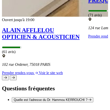
FRÉQU
(71 avis)
Ouvert jusqu'à 19:00
124 rue Lama
ALAIN AFFLELOU
OPTICIEN & ACOUSTICIEN
Prendre rend
(61 avis)
102 rue Ordener, 75018 PARIS
Prendre rendez-vous
Voir le site web
Questions fréquentes
Quelle est l'adresse du Dr. Hammou KERROUCHI ?
L'adresse du Dr. Hammou KERROUCHI est 44 boulevard