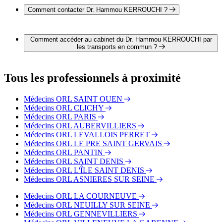
Barbès 75018 PARIS
Comment contacter Dr. Hammou KERROUCHI ?
Il est possible de contacter Dr. Hammou KERROUCHI par
téléphone au 01 42 57 06 27.
Comment accéder au cabinet du Dr. Hammou KERROUCHI par
les transports en commun ?
Le cabinet du Dr. Hammou KERROUCHI est situé à
proximité des arrêts suivants :
Tous les professionnels à proximité
Bus - Square Caulaincourt
Bus - Porte de Clignancourt
Médecins ORL SAINT OUEN
Bus - Damremont - Marcadet
Médecins ORL CLICHY
Métro - Abbesses
Médecins ORL PARIS
Métro - Lamarck - Caulaincourt
Médecins ORL AUBERVILLIERS
Métro - Jules Joffrin
Médecins ORL LEVALLOIS PERRET
Tram - Diane Arbus
Médecins ORL LE PRE SAINT GERVAIS
Tram - Angélique Compoint
Médecins ORL PANTIN
Tram - Porte de Clignancourt
Médecins ORL SAINT DENIS
Médecins ORL L'ÎLE SAINT DENIS
Médecins ORL ASNIERES SUR SEINE
Médecins ORL LA COURNEUVE
Médecins ORL NEUILLY SUR SEINE
Médecins ORL GENNEVILLIERS