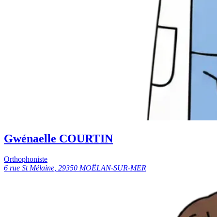
Gwénaelle COURTIN
Orthophoniste
6 rue St Mélaine, 29350 MOËLAN-SUR-MER