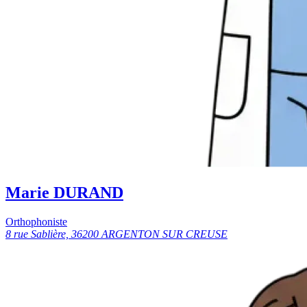
Marie DURAND
Orthophoniste
8 rue Sablière, 36200 ARGENTON SUR CREUSE