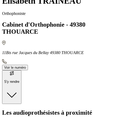
Elisabeth TRAINEAU
Orthophoniste
Cabinet d'Orthophonie - 49380
THOUARCE
11Bis rue Jacques du Bellay 49380 THOUARCE
Voir le numéro
S'y rendre
Moyens de transport
Les audioprothésistes à proximité