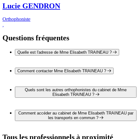
Lucie GENDRON
Orthophoniste
,
Questions fréquentes
Quelle est l'adresse de Mme Elisabeth TRAINEAU ?
L'adresse de Mme Elisabeth TRAINEAU est 11Bis rue
Jacques du Bellay 49380 THOUARCE
Comment contacter Mme Elisabeth TRAINEAU ?
Il est possible de contacter Mme Elisabeth TRAINEAU par
téléphone au 02 41 54 08 63.
Quels sont les autres orthophonistes du cabinet de Mme
Elisabeth TRAINEAU ?
1 autre orthophoniste exerce également dans le cabinet de
Mme Elisabeth TRAINEAU :
Comment accéder au cabinet de Mme Elisabeth TRAINEAU par
Mme Lucie GENDRON
les transports en commun ?
Le cabinet de Mme Elisabeth TRAINEAU est situé à
proximité des arrêts suivants :
Tous les professionnels à proximité