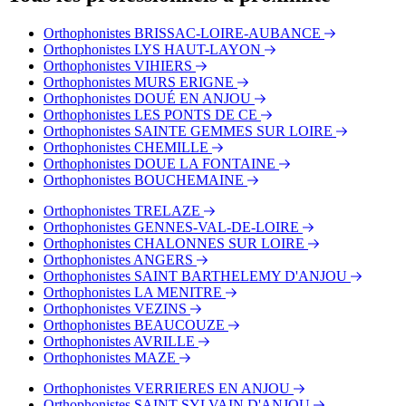
Bus - Thouarcé - Lotissement les Courcelles
Bus - Thouarcé - Place de la Mairie
Orthophonistes BRISSAC-LOIRE-AUBANCE
Orthophonistes LYS HAUT-LAYON
Orthophonistes VIHIERS
Orthophonistes MURS ERIGNE
Orthophonistes DOUÉ EN ANJOU
Orthophonistes LES PONTS DE CE
Orthophonistes SAINTE GEMMES SUR LOIRE
Orthophonistes CHEMILLE
Orthophonistes DOUE LA FONTAINE
Orthophonistes BOUCHEMAINE
Orthophonistes TRELAZE
Orthophonistes GENNES-VAL-DE-LOIRE
Orthophonistes CHALONNES SUR LOIRE
Orthophonistes ANGERS
Orthophonistes SAINT BARTHELEMY D'ANJOU
Orthophonistes LA MENITRE
Orthophonistes VEZINS
Orthophonistes BEAUCOUZE
Orthophonistes AVRILLE
Orthophonistes MAZE
Orthophonistes VERRIERES EN ANJOU
Orthophonistes SAINT SYLVAIN D'ANJOU