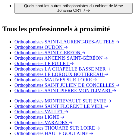
Clisson 49530 ORÉE D'ANJOU
Quels sont les autres orthophonistes du cabinet de Mme
Johanna ORY ?
3 autres orthophonistes exercent également dans le cabinet de
Mme Johanna ORY :
Tous les professionnels à proximité
Mme Sophie BEUVANT
Mme Camille GLAUD
Orthophonistes SAINT-LAURENT-DES-AUTELS
Mme Marion STANUS
Orthophonistes OUDON
Orthophonistes SAINT GEREON
Orthophonistes ANCENIS SAINT-GÉRÉON
Orthophonistes LE FUILET
Orthophonistes LA CHAPELLE BASSE MER
Orthophonistes LE LOROUX BOTTEREAU
Orthophonistes MAUVES SUR LOIRE
Orthophonistes SAINT JULIEN DE CONCELLES
Orthophonistes SAINT PIERRE MONTLIMART
Orthophonistes MONTREVAULT SUR EVRE
Orthophonistes SAINT FLORENT LE VIEIL
Orthophonistes VALLET
Orthophonistes LIGNE
Orthophonistes VARADES
Orthophonistes THOUARE SUR LOIRE
Orthophonistes HAUTE GOULAINE