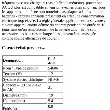
fréquent avec nos chargeurs (pas d´effet de mémoire). power one
ACCU plus est compatible en tension avec les piles zinc - air. Tous
les appareils auditifs ne sont toutefois pas adaptés à l'utilisation de
batteries - certains appareils présentent en effet une consommation
électrique trop élevée. La règle générale applicable est la suivante :
si votre appareil auditif délivre du courant pendant une durée de 10
jours sans qu'un remplacement de la batterie zinc - air ne soit
nécessaire, les batteries rechargeables peuvent être envisagées
comme source alternative de courant.
Caractéristiques
p 13 accu
p 13
Désignation
accu
Nom / Type de produit
54606
Tension (V)
1.2
Système électro-chimique
Ni-MH
Capacité – IEC 61951-2
31
(mAh)
Diamètre (mm)
7.9
Hauteur (mm)
5.4
0.9
Poids (g)