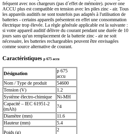
fréquent avec nos chargeurs (pas d´effet de mémoire). power one
ACCU plus est compatible en tension avec les piles zinc - air. Tous
les appareils auditifs ne sont toutefois pas adaptés à l'utilisation de
batteries - certains appareils présentent en effet une consommation
électrique trop élevée. La règle générale applicable est la suivante :
si votre appareil auditif délivre du courant pendant une durée de 10
jours sans qu'un remplacement de la batterie zinc - air ne soit
nécessaire, les batteries rechargeables peuvent être envisagées
comme source alternative de courant.
Caractéristiques
p 675 accu
p 675
Désignation
accu
Nom / Type de produit
54600
Tension (V)
1.2
Système électro-chimique
Ni-MH
Capacité – IEC 61951-2
74
(mAh)
Diamètre (mm)
11.6
Hauteur (mm)
5.4
2
Poids (g)