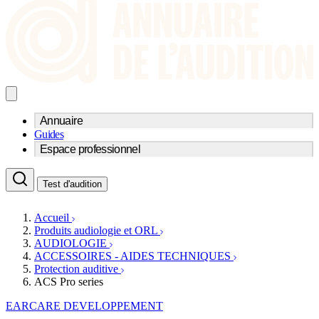
Annuaire
Guides
Trouvez un professionnel de l'audition
Espace professionnel
Centre d'audioprothèse
Audioprothésistes
Acteurs et services
Médecins ORL & Phoniatres
Test d'audition
Fournisseurs
Orthophonistes
Réseaux d'audioprothèse
Services ORL
Services ORL
Accueil
Écoles spécialisées
Orthophonistes
Produits audiologie et ORL
Fournisseurs
Formations et écoles
AUDIOLOGIE
Associations
Organismes / Syndicats
ACCESSOIRES - AIDES TECHNIQUES
Produits
Protection auditive
ACS Pro series
Ressources
Actualités
EARCARE DEVELOPPEMENT
AuditionTV