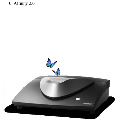
Affinity 2.0
Ressources
Actualités
AuditionTV
Évènements