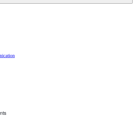
ication
nts