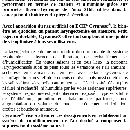
performant en termes de chaleur et d’humidité grâce aux
propriétés thermo-hydrique de l’inox 316L utilisé dans la
conception du boitier et du piège à sécrétion.
®
Avec l’apparition du nez artificiel ou ECH* Cyranose
, le bien-
être au quotidien du patient laryngectomisé est amélioré. Petit,
léger, confortable, Cyranose® offre tout simplement une qualité
de vie optimisée à tous ses utilisateurs.
La laryngectomie entraîne une modification importante du système
respiratoire : absence de filtration, de réchauffement et
d’humidification. En toutes saisons et en tous lieux, la personne
laryngectomisée subit de plein fouet les variations de l’air ambiant :
sécheresse en été mais aussi en hiver avec certains systèmes de
chauffage, brusques refroidissements en hiver mais aussi en été dans
les salles climatisées, pollen au printemps… L’air inspiré n’étant plus
ni filtré ni réchauffé, ni humidifié par les voies aériennes supérieures,
le système respiratoire est particulièrement exposé : hypersensibilité
de l’épithélium, pollution et inhalation de particules, toux,
augmentation du volume du mucus, assèchement et irritation,
croûtes et bouchons muqueux.
®
Cyranose
vise à atténuer ces désagréments en rétablissant un
système de conditionnement de l’air destiné à compenser la
suppression du système naturel.