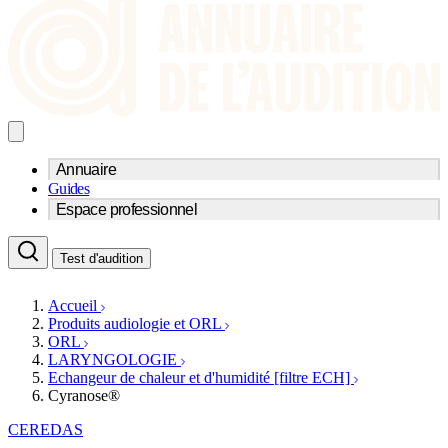
Annuaire
Guides
Trouvez un professionnel de l'audition
Espace professionnel
Centre d'audioprothèse
Audioprothésistes
Acteurs et services
Médecins ORL & Phoniatres
Test d'audition
Fournisseurs
Orthophonistes
Réseaux d'audioprothèse
Services ORL
Services ORL
Accueil
Écoles spécialisées
Orthophonistes
Produits audiologie et ORL
Fournisseurs
Formations et écoles
ORL
Associations
Organismes / Syndicats
LARYNGOLOGIE
Produits
Echangeur de chaleur et d'humidité [filtre ECH]
Cyranose®
Ressources
Actualités
CEREDAS
AuditionTV