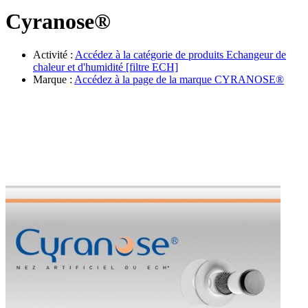
Évènements
Cyranose®
Activité :
Accédez à la catégorie de produits
Echangeur de
chaleur et d'humidité [filtre ECH]
Marque :
Accédez à la page de la marque
CYRANOSE®