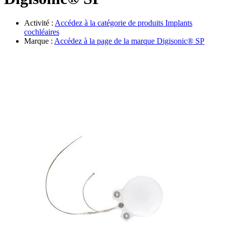
Évènements
Activité :
Accédez à la catégorie de produits
Implants
cochléaires
Marque :
Accédez à la page de la marque
Digisonic® SP