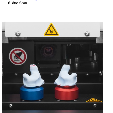
duo Scan
Ressources
Actualités
AuditionTV
Évènements