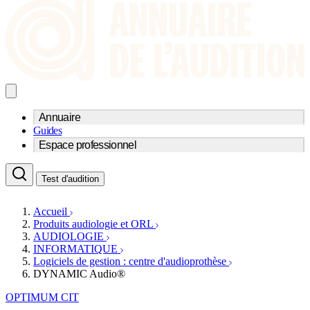
Annuaire
Guides
Trouvez un professionnel de l'audition
Espace professionnel
Centre d'audioprothèse
Audioprothésistes
Acteurs et services
Médecins ORL & Phoniatres
Test d'audition
Fournisseurs
Orthophonistes
Réseaux d'audioprothèse
Services ORL
Services ORL
Accueil
Écoles spécialisées
Orthophonistes
Produits audiologie et ORL
Fournisseurs
Formations et écoles
AUDIOLOGIE
Associations
Organismes / Syndicats
INFORMATIQUE
Produits
Logiciels de gestion : centre d'audioprothèse
DYNAMIC Audio®
Ressources
Actualités
OPTIMUM CIT
AuditionTV