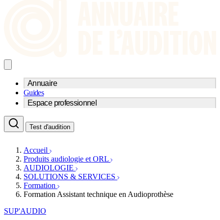
Annuaire
Guides
Trouvez un professionnel de l'audition
Espace professionnel
Centre d'audioprothèse
Audioprothésistes
Acteurs et services
Médecins ORL & Phoniatres
Test d'audition
Fournisseurs
Orthophonistes
Réseaux d'audioprothèse
Services ORL
Services ORL
Accueil
Écoles spécialisées
Orthophonistes
Produits audiologie et ORL
Fournisseurs
Formations et écoles
AUDIOLOGIE
Associations
Organismes / Syndicats
SOLUTIONS & SERVICES
Produits
Formation
Formation Assistant technique en Audioprothèse
Ressources
Actualités
SUP'AUDIO
AuditionTV