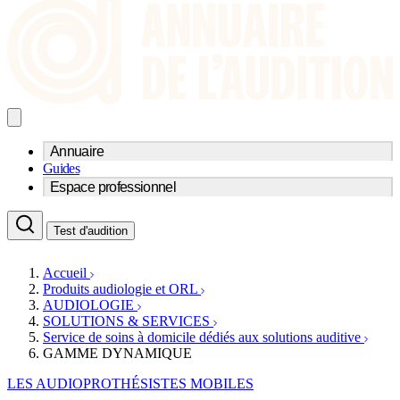
Annuaire
Guides
Trouvez un professionnel de l'audition
Espace professionnel
Centre d'audioprothèse
Audioprothésistes
Acteurs et services
Médecins ORL & Phoniatres
Test d'audition
Fournisseurs
Orthophonistes
Réseaux d'audioprothèse
Services ORL
Services ORL
Accueil
Écoles spécialisées
Orthophonistes
Produits audiologie et ORL
Fournisseurs
Formations et écoles
AUDIOLOGIE
Associations
Organismes / Syndicats
SOLUTIONS & SERVICES
Produits
Service de soins à domicile dédiés aux solutions auditive
GAMME DYNAMIQUE
Ressources
Actualités
LES AUDIOPROTHÉSISTES MOBILES
AuditionTV