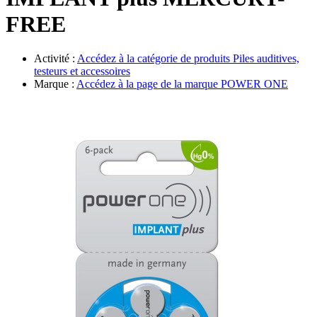
Évènements
FREE
Activité :
Accédez à la catégorie de produits
Piles auditives,
testeurs et accessoires
Marque :
Accédez à la page de la marque
POWER ONE