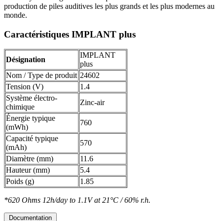
production de piles auditives les plus grands et les plus modernes au
monde.
Caractéristiques IMPLANT plus
IMPLANT
Désignation
plus
Nom / Type de produit
24602
Tension (V)
1.4
Système électro-
Zinc-air
chimique
Énergie typique
760
(mWh)
Capacité typique
570
(mAh)
Diamètre (mm)
11.6
Hauteur (mm)
5.4
Poids (g)
1.85
*620 Ohms 12h/day to 1.1V at 21°C / 60% r.h.
Documentation