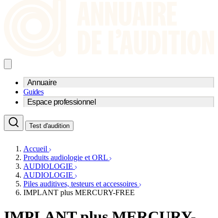
Annuaire
Guides
Trouvez un professionnel de l'audition
Espace professionnel
Centre d'audioprothèse
Audioprothésistes
Acteurs et services
Médecins ORL & Phoniatres
Test d'audition
Fournisseurs
Orthophonistes
Réseaux d'audioprothèse
Services ORL
Services ORL
Accueil
Écoles spécialisées
Orthophonistes
Produits audiologie et ORL
Fournisseurs
Formations et écoles
AUDIOLOGIE
Associations
Organismes / Syndicats
AUDIOLOGIE
Produits
Piles auditives, testeurs et accessoires
IMPLANT plus MERCURY-FREE
Ressources
Actualités
IMPLANT plus MERCURY-
AuditionTV